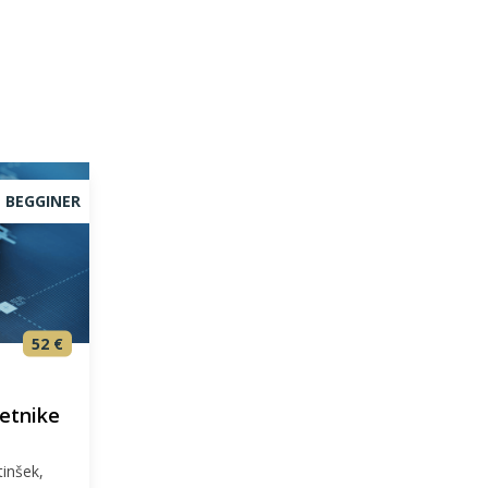
BEGGINER
52 €
četnike
inšek,