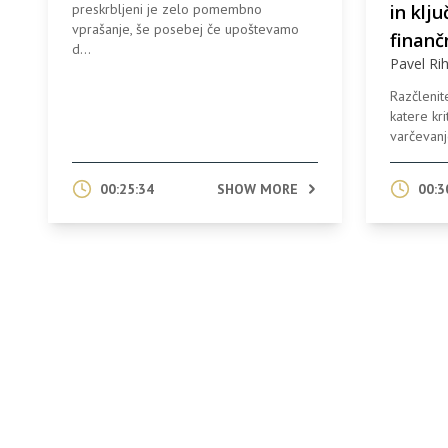
preskrbljeni je zelo pomembno
in klj
vprašanje, še posebej če upoštevamo
finanč
d...
Pavel Rih
Razčlenit
katere kr
varčevanj
00:25:34
SHOW MORE
00:3