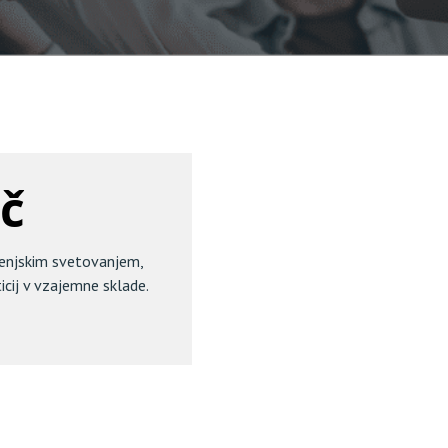
ič
ženjskim svetovanjem,
icij v vzajemne sklade.