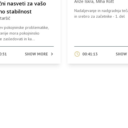
Anže Iskra, Miha Rott
učni nasveti za vašo
Nadaljevanje in nadgradnja teča
no stabilnost
in srebro za začetnike - 1. del
taršič
ev pokojninske problematike,
iterije mora pokojninsko
e zasledovati in ka...
0:51
SHOW MORE
00:41:13
SHOW