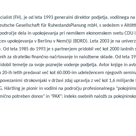
ecialist (FH), je od leta 1993 generalni direktor podjetja, vodilnega na
eutsche Gesellschaft für RuhestandsPlanung mbH, s sedežem v Altötti
 področje dela in upokojevanja pri nemškem ekonomskem svetu CDU i
cev upokojevanja v Berlinu v Nemčiji (BDRD). Leta 2003 je na univerz
. Od leta 1985 do 1993 je s partnerjem pridobil več kot 2000 lastnih 
ranih za strateško finančno načrtovanje in naložbene sklade. Od leta 1
idobil temelje za svoje poznejše vodenje podjetja. Avtor knjige in avto
ih 20-ih letih predaval več kot 60.000-im udeležencem njegovih seminar
 povezanimi strokovnjaki v državi zdaj upravlja z več kot 1,6 milijard
G. Härtling je pionir in vodilni na področju profesionalnega "pokojnin
samično potreben donos" in "PAX"; indeks osebnih naložb za pokojninsk