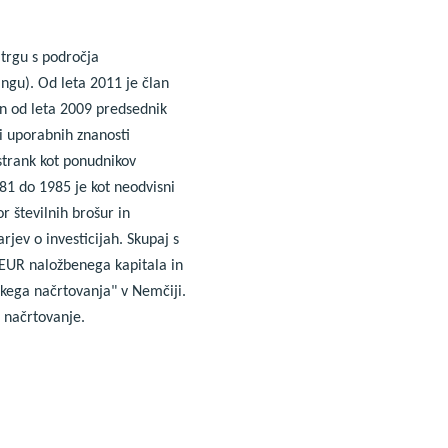
 trgu s področja
ngu). Od leta 2011 je član
n od leta 2009 predsednik
i uporabnih znanosti
strank kot ponudnikov
981 do 1985 je kot neodvisni
r številnih brošur in
jev o investicijah. Skupaj s
e EUR naložbenega kapitala in
skega načrtovanja" v Nemčiji.
o načrtovanje.