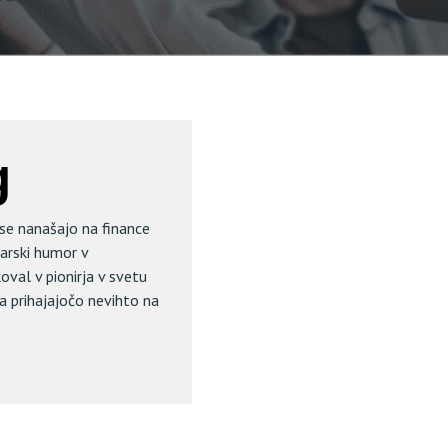
g
 se nanašajo na finance
arski humor v
oval v pionirja v svetu
na prihajajočo nevihto na