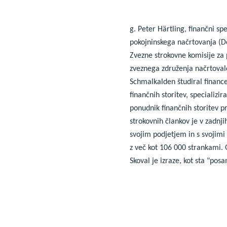
g. Peter Härtling, finančni sp
pokojninskega načrtovanja (D
Zvezne strokovne komisije za
zveznega združenja načrtoval
Schmalkalden študiral finance
finančnih storitev, specializi
ponudnik finančnih storitev pr
strokovnih člankov je v zadnj
svojim podjetjem in s svojimi
z več kot 106 000 strankami. 
Skoval je izraze, kot sta "po