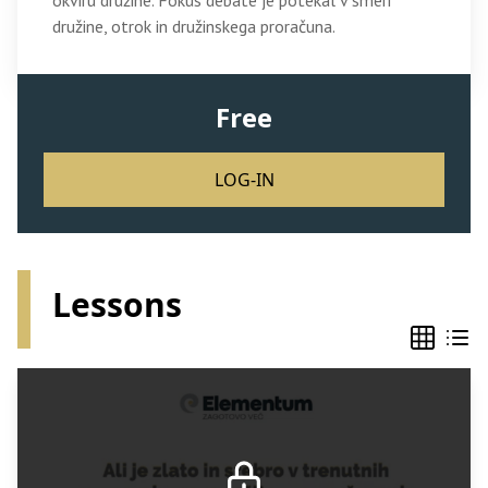
okviru družine. Fokus debate je potekal v smeri
družine, otrok in družinskega proračuna.
Free
LOG-IN
Lessons