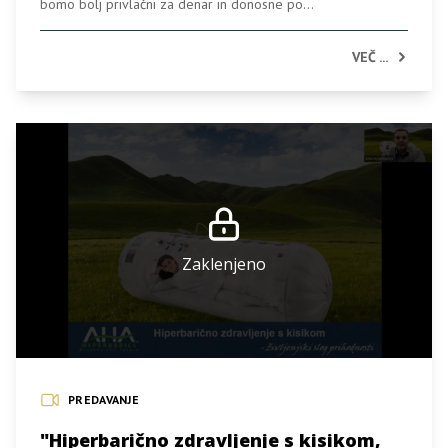
bomo bolj privlačni za denar in donosne po...
VEČ ...
Zaklenjeno
PREDAVANJE
"Hiperbarično zdravljenje s kisikom,