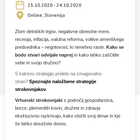
23.10.2020 - 24.10.2020
Online, Slovenija
Zlom delniških trgov, negativne obrestne mere,
recesija, inflacija, valutna reforma, volitve ameriškega
predsednika – negotovost, ki nenehno raste.
Kako se
bodo stvari odvijale naprej
in kako lahko zaščitite
sebe in svojo družino?
S kakšno strategijo pridete na zmagovalno
stran?
Spoznajte naložbene strategije
strokovnjakov
.
Vrhunski strokovnjaki
s področij gospodarstva,
borze, plemenitih kovin, družine in zdravja
ekskluzivno razkrivajo, kako vložiti svoj denar in kje
še lahko dosežete donos.