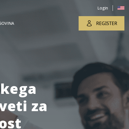
Login
REGISTER
GOVINA
skega
veti za
ost