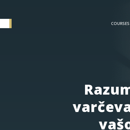
COURSES
Elementum SI
Razum
varčeva
vašo