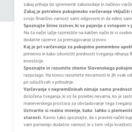
zakaj prihaja do sprememb zakonodaje in načinov varče
Zakaj je potrebno pokojninsko varčevanje vključiti 
svojo finančno varnost sami odgovorni in da edino sam
Spoznajte širino izzivov, ki se pojavijo z vstopom v
Na ta način lažje razmislite na kakšen način bi vi osebn
dodatne razerve za premagovanje izzivov.
Kaj je pri varčevanju za pokojnino pomembno upošt
primerno in kako izkoristiti prednosti tveganja nihanja
investicije.
Spoznajte in razumite shemo Slovenskega pokojn
razpolago. Na koncu razumete nevarnosti ki jih vsak od
pri odločitvah v prihodnje.
Varčevanje v nepremičninah nimajo samo prednost
določena tveganja, ki so še posebej nevarna, ko je las
maneverskega prostora za obvladovanje tega tveganja
Ustvarite si realno mnenje, kako lahko s plemenit
starosti.
Ravno tako spoznajte, da s pravimi načini kup
vam pomenijo dodatno varnost in s tem višjo kvaliteto 