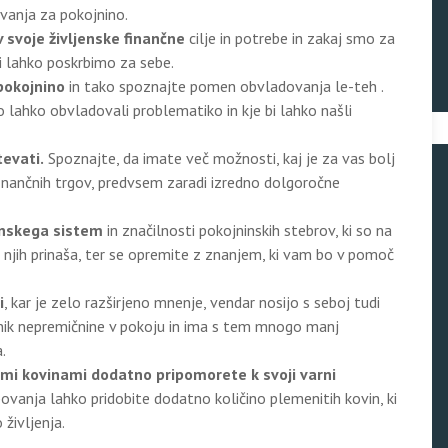
vanja za pokojnino.
v svoje življenske finančne
cilje in potrebe in zakaj smo za
i lahko poskrbimo za sebe.
 pokojnino
in tako spoznajte pomen obvladovanja le-teh .
o lahko obvladovali problematiko in kje bi lahko našli
evati.
Spoznajte, da imate več možnosti, kaj je za vas bolj
 finančnih trgov, predvsem zaradi izredno dolgoročne
inskega sistem
in značilnosti pokojninskih stebrov, ki so na
 njih prinaša, ter se opremite z znanjem, ki vam bo v pomoč
i
, kar je zelo razširjeno mnenje, vendar nosijo s seboj tudi
tnik nepremičnine v pokoju in ima s tem mnogo manj
.
imi kovinami dodatno pripomorete k svoji varni
ovanja lahko pridobite dodatno količino plemenitih kovin, ki
življenja.