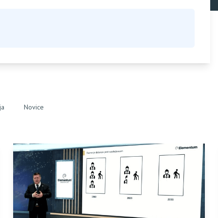
ja
Novice